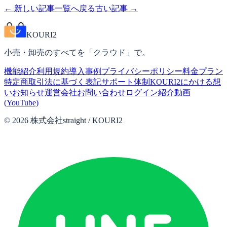
← 新しい記事
一覧へ戻る
古い記事 →
KOURI2
小売・卸売のすべてを「クラウド」で。
機能紹介
利用規約
導入事例
プライバシーポリシー
料金プラン
特定商取引法に基づく表記
サポート体制
KOURI2にかける想
い
お知らせ
運営会社
お問い合わせ
ログイン
紹介動画
(YouTube)
©
2026
株式会社straight / KOURI2