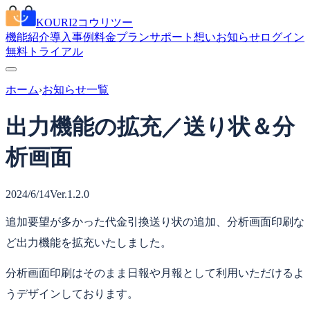
KOURI2
コウリツー
機能紹介
導入事例
料金プラン
サポート
想い
お知らせ
ログイン
無料トライアル
ホーム
›
お知らせ一覧
出力機能の拡充／送り状＆分
析画面
2024/6/14
Ver.1.2.0
追加要望が多かった代金引換送り状の追加、分析画面印刷な
ど出力機能を拡充いたしました。
分析画面印刷はそのまま日報や月報として利用いただけるよ
うデザインしております。