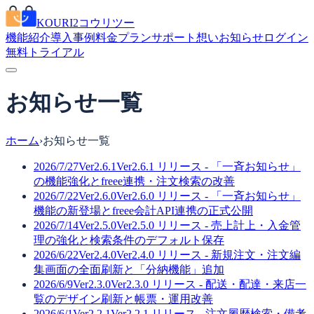
KOURI2
コウリツー
機能紹介
導入事例
料金プラン
サポート
想い
お知らせ
ログイン
無料トライアル
お知らせ一覧
ホーム
›
お知らせ一覧
2026/7/27
Ver2.6.1
Ver2.6.1 リリース - 「一斉お知らせ」
の機能強化とfreee連携・注文検索の改善
2026/7/22
Ver2.6.0
Ver2.6.0 リリース - 「一斉お知らせ」
機能の新登場とfreee会計API連携の正式公開
2026/7/14
Ver2.5.0
Ver2.5.0 リリース - 売上計上・入金管
理の強化と検索条件のデフォルト保存
2026/6/22
Ver2.4.0
Ver2.4.0 リリース - 新規注文・注文編
集画面の全面刷新と「分納機能」追加
2026/6/9
Ver2.3.0
Ver2.3.0 リリース - 配送・配達・来店一
覧のデザイン刷新と帳票・運用改善
2026/6/1
Ver2.2.1
Ver2.2.1 リリース - 注文履歴検索・備考