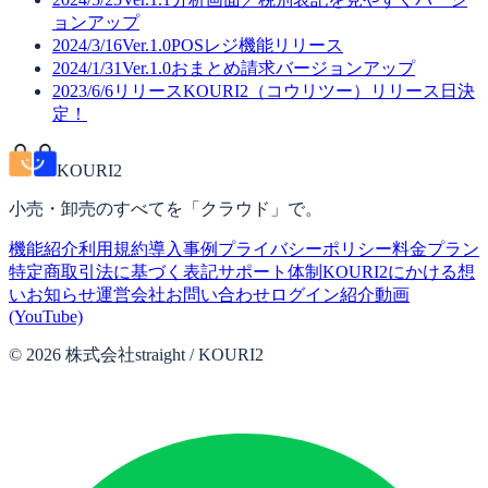
ョンアップ
2024/3/16
Ver.1.0
POSレジ機能リリース
2024/1/31
Ver.1.0
おまとめ請求バージョンアップ
2023/6/6
リリース
KOURI2（コウリツー）リリース日決
定！
KOURI2
小売・卸売のすべてを「クラウド」で。
機能紹介
利用規約
導入事例
プライバシーポリシー
料金プラン
特定商取引法に基づく表記
サポート体制
KOURI2にかける想
い
お知らせ
運営会社
お問い合わせ
ログイン
紹介動画
(YouTube)
©
2026
株式会社straight / KOURI2