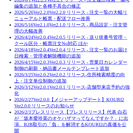
編集の追加と各種不具合の修正
2026/5/26
Ver2.2.0
Ver2.2.0 リリース - 注文一覧の大幅リ
ニューアルと帳票・配送フロー改善
2026/5/16
Ver2.1.0
Ver2.1.0 リリース - 商品設定・注文管
理の大幅改善
2026/4/24
Ver2.0.4
Ver2.0.5 リリース - 送り状番号管理・
クール区分・帳票注文No対応 ほか
2026/4/18
Ver2.0.4
Ver2.0.4 リリース - 注文一覧のお届け
日検索・管理者解除機能の追加
2026/4/15
Ver2.0.3
Ver2.0.3 リリース - 営業日カレンダー
制御の刷新・納品書メールテンプレート追加
2026/3/25
Ver2.0.2
Ver2.0.2 リリース-住所検索精度の向
上・注文単位制御の追加
2026/3/12
Ver2.0.1
Ver2.0.1 リリース-店舗型来店予約の強
化
2026/2/27
Ver2.0.0
【メジャーアップデート】KOURI2
Ver2.0.0 リリースのお知らせ
2026/2/3
プレスリリース
【プレスリリース】代表 白石
が「坂本愛玲菜のオケハザマってなんですか？」に出
演。B2B取引の「負」を解消するKOURI2の真価を公
開