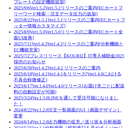
プレートの設定機能追加]
2025/9/6
Ver1.5.2
Ver1.5.2リリースのご案内[ECカートフ
リーワード検索・注文データ出力の追加]
2025/8/22
Ver1.5.1
Ver1.5.1リリースのご案内[ECカートフ
ッター情報カスタマイズ]
2025/8/9
Ver1.5.0
Ver1.5.0リリースのご案内[ECカート全
面UI改善]
2025/7/11
Ver1.4.3
Ver1.4.3リリースのご案内[分析機能と
EC機能充実]
2025/7/2
プレスリリース
【KOURI2】IT導入補助金2025
採択のお知らせ
2025/6/30
Ver1.4.2
Ver1.4.2 リリースのご案内
2025/6/18
Ver1.4.1
Ver1.4.1をリリース[Vee1.4.0における
不具合軽微修正]
2025/6/17
Ver.1.4.0
Ver1.4.0リリース[お届け先ごとに配送
料の自動設定が可能]
2025/3/24
Ver.1.3.0
LINEを通して受注可能になりまし
た！
2024/8/22
Ver.1.2.0
注文一覧画面のUI（画面デザイン）
変更
2024/6/14
Ver.1.2.0
出力機能の拡充／送り状＆分析画面
2024/5/25
Ver.1.1
分析画面／税別表記を見やすくバージ