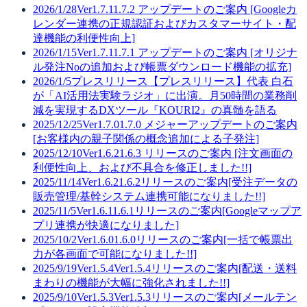
2026/1/28
Ver1.7.1
1.7.2 アップデートのご案内 [Googleカ
レンダー連携の正規認証およびカスタマーサイト・配
達機能の利便性向上]
2026/1/15
Ver1.7.1
1.7.1 アップデートのご案内 [オリジナ
ル発注Noの追加および帳票ダウンロード機能の拡充]
2026/1/5
プレスリリース
【プレスリリース】代表 白石
が「AI活用法実験ラジオ」に出演。月50時間の業務削
減を実現するDXツール『KOURI2』の真髄を語る
2025/12/25
Ver1.7.0
1.7.0 メジャーアップデートのご案内
[お客様内の親子関係の概念追加による子発注]
2025/12/10
Ver1.6.2
1.6.3 リリースのご案内 [注文画面の
利便性向上、および不具合を修正しました!!]
2025/11/14
Ver1.6.2
1.6.2リリースのご案内[受注データの
販売管理/基幹システム連携可能になりました!!]
2025/11/5
Ver1.6.1
1.6.1リリースのご案内[Googleマップア
プリ連携が快適になりました]
2025/10/2
Ver1.6.0
1.6.0リリースのご案内[一括で帳票出
力が各画面で可能になりました!!]
2025/9/19
Ver1.5.4
Ver1.5.4リリースのご案内[配送・送料
まわりの機能が大幅に強化されました!!]
2025/9/10
Ver1.5.3
Ver1.5.3リリースのご案内[メールテン