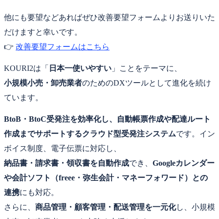
他にも要望などあればぜひ改善要望フォームよりお送りいた
だけますと幸いです。
👉
改善要望フォームはこちら
KOURI2は「
日本一使いやすい
」ことをテーマに、
小規模小売・卸売業者
のためのDXツールとして進化を続け
ています。
BtoB・BtoC受発注を効率化し、自動帳票作成や配達ルート
作成までサポートするクラウド型受発注システム
です。イン
ボイス制度、電子伝票に対応し、
納品書・請求書・領収書を自動作成
でき、
Googleカレンダー
や会計ソフト（freee・弥生会計・マネーフォワード）との
連携
にも対応。
さらに、
商品管理・顧客管理・配送管理を一元化
し、小規模