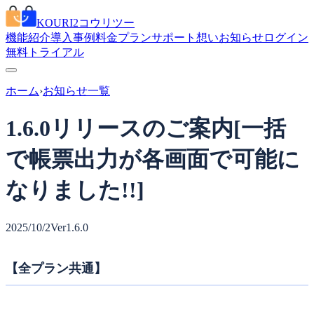
KOURI2
コウリツー
機能紹介
導入事例
料金プラン
サポート
想い
お知らせ
ログイン
無料トライアル
ホーム
›
お知らせ一覧
1.6.0リリースのご案内[一括
で帳票出力が各画面で可能に
なりました!!]
2025/10/2
Ver1.6.0
【全プラン共通】