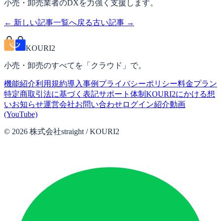
小売・卸売業者のDXを力強く支援します。
← 新しい記事
一覧へ戻る
古い記事 →
KOURI2
小売・卸売のすべてを「クラウド」で。
機能紹介
利用規約
導入事例
プライバシーポリシー
料金プラン
特定商取引法に基づく表記
サポート体制
KOURI2にかける想
い
お知らせ
運営会社
お問い合わせ
ログイン
紹介動画
(YouTube)
©
2026
株式会社straight / KOURI2