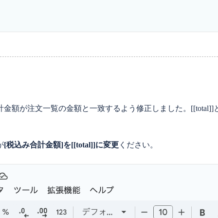
額が注文一覧の金額と一致するよう修正しました。[[total
が
[税込み合計金額]を[[total]]に変更
ください。