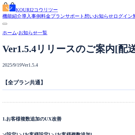
KOURI2
コウリツー
機能紹介
導入事例
料金プラン
サポート
想い
お知らせ
ログイン
ホーム
›
お知らせ一覧
Ver1.5.4リリースのご案内
2025/9/19
Ver1.5.4
【全プラン共通】
1.お客様複数追加のUX改善
>[設定] > [お客様設定] > [お客様複数追加]