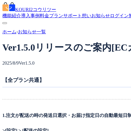
KOURI2
コウリツー
機能紹介
導入事例
料金プラン
サポート
想い
お知らせ
ログイン
ホーム
›
お知らせ一覧
Ver1.5.0リリースのご案内[E
2025/8/9
Ver1.5.0
【全プラン共通】
1.注文が配送の時の発送日選択・お届け指定日の自動最短日
>[設定] > [配送の設定]