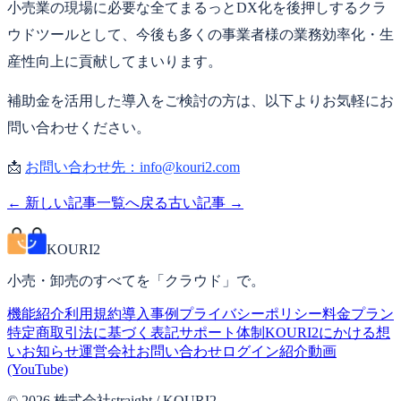
小売業の現場に必要な全てまるっとDX化を後押しするクラ
ウドツールとして、今後も多くの事業者様の業務効率化・生
産性向上に貢献してまいります。
補助金を活用した導入をご検討の方は、以下よりお気軽にお
問い合わせください。
📩
お問い合わせ先：info@kouri2.com
← 新しい記事
一覧へ戻る
古い記事 →
KOURI2
小売・卸売のすべてを「クラウド」で。
機能紹介
利用規約
導入事例
プライバシーポリシー
料金プラン
特定商取引法に基づく表記
サポート体制
KOURI2にかける想
い
お知らせ
運営会社
お問い合わせ
ログイン
紹介動画
(YouTube)
©
2026
株式会社straight / KOURI2