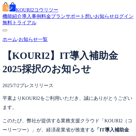
KOURI2
コウリツー
機能紹介
導入事例
料金プラン
サポート
想い
お知らせ
ログイン
無料トライアル
ホーム
›
お知らせ一覧
【KOURI2】IT導入補助金
2025採択のお知らせ
2025/7/2
プレスリリース
平素よりKOURI2をご利用いただき、誠にありがとうござい
ます。
このたび、弊社が提供する業務支援クラウド「KOURI2（コ
ーリーツー）」が、経済産業省が推進する
「IT導入補助金